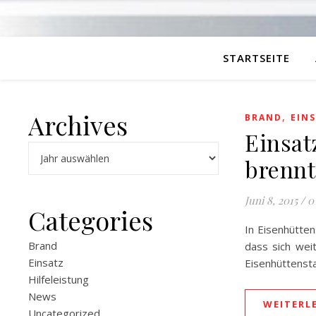
STARTSEITE
Archives
,
BRAND
EIN
Einsat
Archiv
brennt
Juni 8, 2015
/
0
Categories
In Eisenhütte
Brand
dass sich wei
Einsatz
Eisenhüttenst
Hilfeleistung
News
WEITERL
Uncategorized