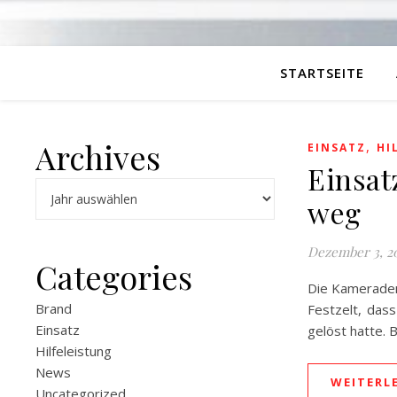
STARTSEITE
Archives
,
EINSATZ
HI
Einsat
Archiv
weg
Dezember 3, 2
Categories
Die Kameraden
Brand
Festzelt, das
Einsatz
gelöst hatte. 
Hilfeleistung
News
WEITERL
Uncategorized