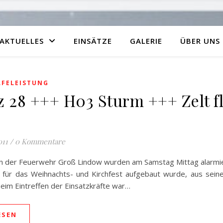
AKTUELLES
EINSÄTZE
GALERIE
ÜBER UNS
LFELEISTUNG
z 28 +++ H03 Sturm +++ Zelt fl
011
/
0 Kommentare
 der Feuerwehr Groß Lindow wurden am Samstag Mittag alarmier
s für das Weihnachts- und Kirchfest aufgebaut wurde, aus sein
Beim Eintreffen der Einsatzkräfte war…
ESEN