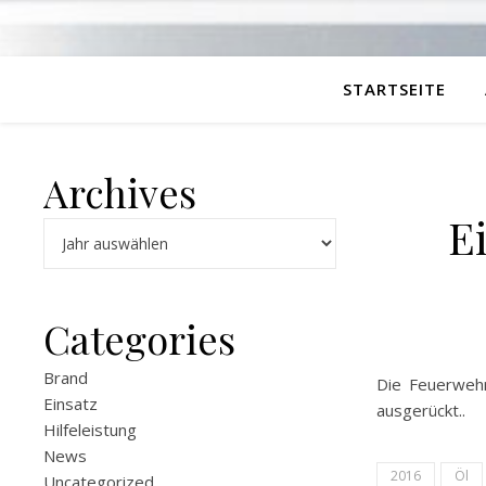
STARTSEITE
Archives
E
Archiv
Categories
Brand
Die Feuerwehr
Einsatz
ausgerückt..
Hilfeleistung
News
2016
Öl
Uncategorized