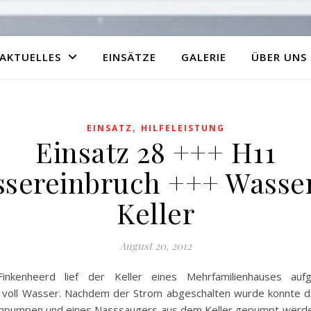
AKTUELLES
EINSÄTZE
GALERIE
ÜBER UNS
,
EINSATZ
HILFELEISTUNG
Einsatz 28 +++ H11
sereinbruch +++ Wasse
Keller
August 20, 2012
Finkenheerd lief der Keller eines Mehrfamilienhauses aufg
 voll Wasser. Nachdem der Strom abgeschalten wurde konnte 
chpumpen und eines Nasssaugers aus dem Keller gepumpt werde