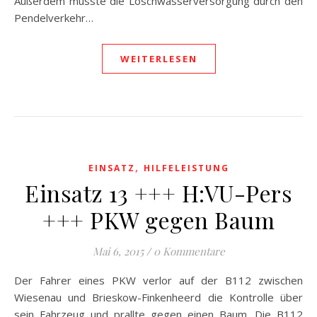
Außerdem musste die Löschwasserversorgung durch den
Pendelverkehr…
WEITERLESEN
,
EINSATZ
HILFELEISTUNG
Einsatz 13 +++ H:VU-Pers
+++ PKW gegen Baum
Mai 6, 2015
/
0 Kommentare
Der Fahrer eines PKW verlor auf der B112 zwischen
Wiesenau und Brieskow-Finkenheerd die Kontrolle über
sein Fahrzeug und prallte gegen einen Baum. Die B112